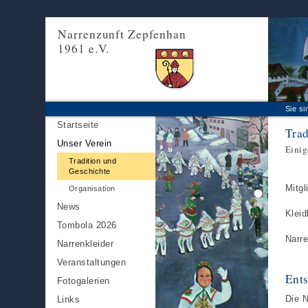
Narrenzunft Zepfenhan
1961 e.V.
Sie si
Startseite
Trad
Unser Verein
Einig
Tradition und
Geschichte
Mitgl
Organisation
News
Kleid
Tombola 2026
Narre
Narrenkleider
Veranstaltungen
Ents
Fotogalerien
Die 
Links