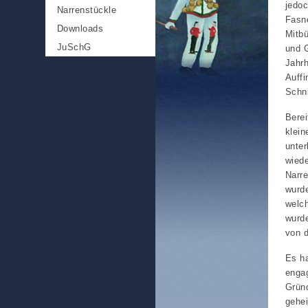
jedo
Narrenstückle
Fasne
Downloads
Mitbü
JuSchG
und G
Jahr
Auffi
Schni
Berei
klei
unter
wied
Narre
wurd
welch
wurde
von d
Es ha
engag
Grün
gehei