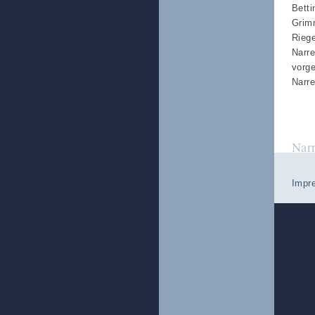
Betti
Grim
Rieg
Narre
vorge
Narre
Nar
Impr