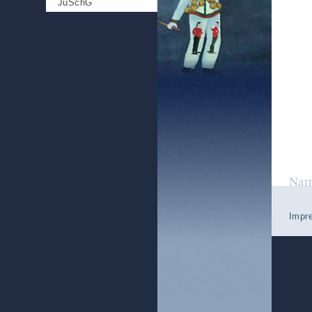
JuSchG
Nar
Impr