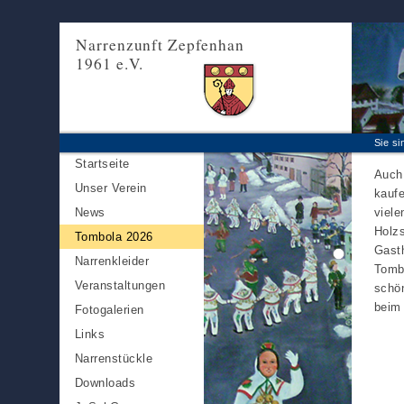
Narrenzunft Zepfenhan
1961 e.V.
Sie si
Startseite
Auch 
Unser Verein
kaufe
News
viele
Holz
Tombola 2026
Gasth
Narrenkleider
Tombo
Veranstaltungen
schön
beim
Fotogalerien
Links
Narrenstückle
Downloads