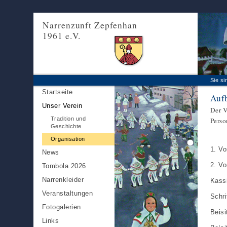
Narrenzunft Zepfenhan
1961 e.V.
Sie si
Startseite
Aufb
Unser Verein
Der V
Tradition und
Perso
Geschichte
Organisation
1. Vo
News
2. Vo
Tombola 2026
Narrenkleider
Kass
Veranstaltungen
Schri
Fotogalerien
Beisi
Links