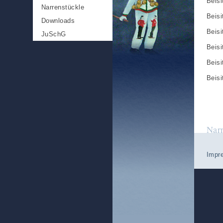
Beisi
Narrenstückle
Beisi
Downloads
Beisi
JuSchG
Beisi
Beisi
Beisi
Nar
Impr